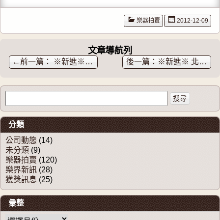
百宣民
族樂器)
樂器拍賣
2012-12-09
文章導航列
←
※新進※二胡ANDREA義大利松香
※新進※ 北京王小迪師傅製 「特殊處理」無節紅竹二胡弓
搜尋關於：
分類
公司動態
(14)
未分類
(9)
樂器拍賣
(120)
樂界新訊
(28)
獲獎訊息
(25)
彙整
彙整