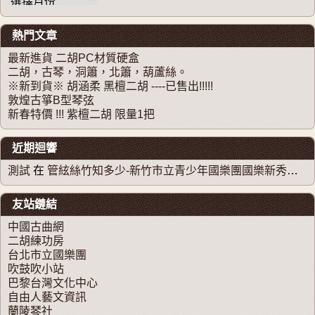
熱門文章
最新進貨 二胡PC材質硬盒
二胡，古琴，洞簫，北簫，葫蘆絲。
※新到貨※ 胡涵柔 黑檀二胡 ----已售出!!!!!
敦煌古箏B型琴弦
新春特價 !!! 紫檀二胡 限量1把
近期迴響
測試
在
管絃絲竹知多少-新竹市立青少年國樂團國樂新秀系列音樂會
友站鏈結
中國古曲網
二胡練功房
台北市立國樂團
吹鼓吹小站
巴黎台灣文化中心
自由人藝文資訊
蘭陵琴社