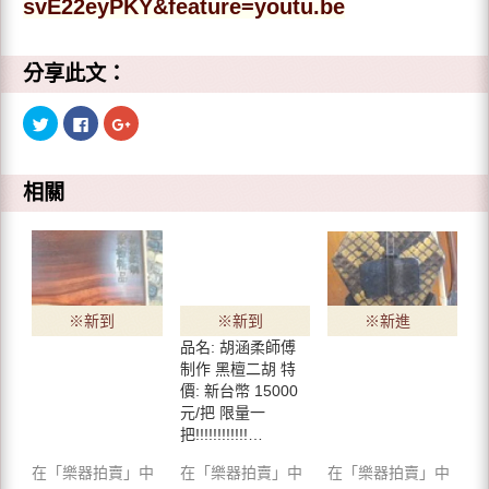
svE22eyPKY&feature=youtu.be
分享此文：
分
按
點
享
一
擊
到
下
分
T
以
享
w
分
到
i
享
G
相關
t
至
o
t
F
o
e
a
g
r
c
l
(
e
e
在
b
+
新
o
(
視
o
在
窗
k
新
中
(
視
※新到
※新到
※新進
開
在
窗
啟
新
中
品名: 胡涵柔師傅
貨 嚴選
貨※ 胡
※ 胡涵
)
視
開
窗
啟
制作 黑檀二胡 特
中
)
※ 胡涵
涵柔 黑
柔師傅
價: 新台幣 15000
開
啟
柔師傅
元/把 限量一
檀二胡 -
制 老紅
)
把!!!!!!!!!!!!…
紫檀二
---已售
木二胡 -
在「樂器拍賣」中
在「樂器拍賣」中
在「樂器拍賣」中
胡 (新竹
出!!!!!
已出售