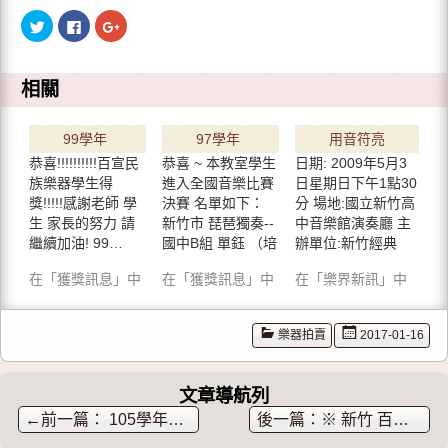
分
按
點
享
一
擊
到
下
分
T
以
享
w
分
到
i
享
G
相關
t
至
o
t
F
o
e
a
g
r
c
l
99學年
97學年
用音符亮
(
e
e
在
b
+
恭喜!!!!!!!!!!百宣民
恭喜 ~ 本教室學生
日期: 2009年5月3
新
o
(
度全國
度全國
采春天
視
o
在
族樂器學生得
進入全國音樂比賽
日星期日下午1點30
窗
k
新
音樂比
音樂比
2009/5/3
中
(
視
獎!!!!!感謝老師 學
決賽 名單如下：
分 場地:國立新竹高
開
在
窗
生 家長的努力 請
賽 獲獎
新竹市 琵琶獨奏--
賽 得獎
中音樂館演奏廳 主
下午1點
啟
新
中
)
視
開
繼續加油! 99…
國中B組 單鈺 （培
辦單位:新竹經典
窗
啟
名單(持
資訊
30分
中
)
英國…
青…
開
在「獲獎訊息」中
續更新)
在「獲獎訊息」中
在「樂界新訊」中
啟
)
樂器拍賣
2017-01-16
文章導航列
←
105學年度全國音樂比賽 百宣音樂教室 得獎學生
※ 新竹 百宣 二胡老師 ※ 二胡學生招生中!!!!!!