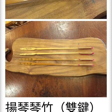
揚琴琴竹（雙鍵）