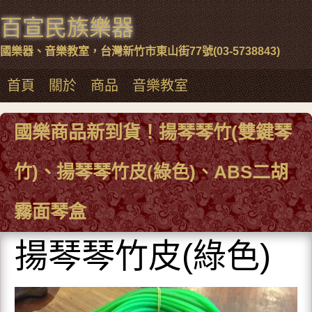
百宣民族樂器
國樂器、音樂教室，台灣新竹市東山街77號(03-5738843)
首頁
關於
商品
音樂教室
國樂商品新到貨！揚琴琴竹(雙鍵琴
竹)、揚琴琴竹皮(綠色)、ABS二胡
霧面琴盒
揚琴琴竹皮(綠色)