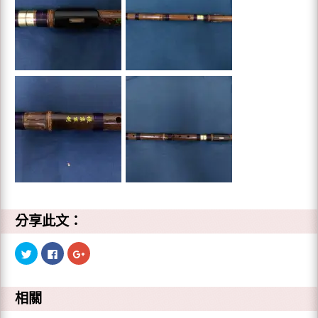
分享此文：
分
按
點
享
一
擊
到
下
分
T
以
享
w
分
到
i
享
G
相關
t
至
o
t
F
o