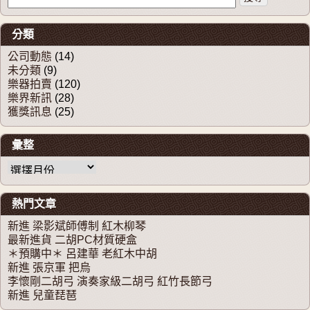
分類
公司動態
(14)
未分類
(9)
樂器拍賣
(120)
樂界新訊
(28)
獲獎訊息
(25)
彙整
彙整
熱門文章
新進 梁影斌師傅制 紅木柳琴
最新進貨 二胡PC材質硬盒
＊預購中＊ 呂建華 老紅木中胡
新進 張京軍 把烏
李懷剛二胡弓 演奏家級二胡弓 紅竹長節弓
新進 兒童琵琶