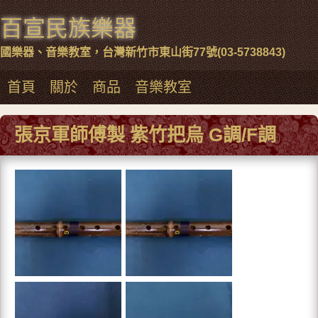
百宣民族樂器
國樂器、音樂教室，台灣新竹市東山街77號(03-5738843)
首頁
關於
商品
音樂教室
張京軍師傅製 紫竹把烏 G調/F調