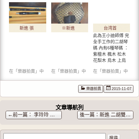
e
a
g
r
c
l
(
e
e
在
b
+
新
o
(
視
o
在
窗
k
新
中
(
視
新進 張
※新進
台湾首
開
在
窗
啟
新
中
此為王小迪師傅 完
京軍 把
※ 胡涵
賣 二胡
)
視
開
窗
啟
全手工作的二胡琴
中
)
烏
柔 黑檀
王小迪
碼 內有6種琴碼 ：
開
啟
二胡
紫檀木 楓木 松木
師傅 ※
)
花梨木 烏木 上烏
完全手
下楓木…
在「樂器拍賣」中
在「樂器拍賣」中
在「樂器拍賣」中
工制※
二胡琴
碼組
樂器拍賣
2015-11-07
文章導航列
←
李玲玲 蝶夢 揚琴琴竹
新進 二胡雙背如意盒
搜尋關於：