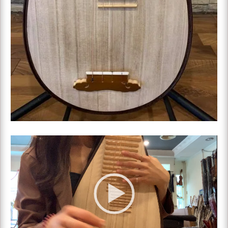
影
片
播
放
器