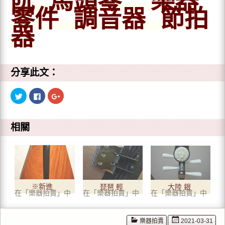
阮 馬頭琴 樂器
零件 調音器 節拍
器
分享此文：
分
按
點
享
一
擊
到
下
分
T
以
享
w
分
到
i
享
G
相關
t
至
o
t
F
o
e
a
g
r
c
l
(
e
e
在
b
+
新
o
(
視
o
在
窗
k
新
中
(
視
※新進
琵琶 輕
大陸 銀
開
在
窗
在「樂器拍賣」中
在「樂器拍賣」中
在「樂器拍賣」中
啟
新
中
貨※ 紅
量型皮
獎製作
)
視
開
窗
啟
中
)
木琵琶
革硬盒
師 徐寅
開
樂器拍賣
2021-03-31