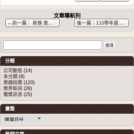
啟
蘇州徐
師傅製
)
寅- 已售
駱駝骨
文章導航列
出，感
花梨木
←
新進 敦煌古箏 老紅木和 非洲紫檀
110學年度全國音樂比賽 本音樂教室得獎學生
謝各界
琵琶
支持！
搜尋關於：
歡迎訂
購
分類
公司動態
(14)
未分類
(9)
樂器拍賣
(120)
樂界新訊
(28)
獲獎訊息
(25)
彙整
彙整