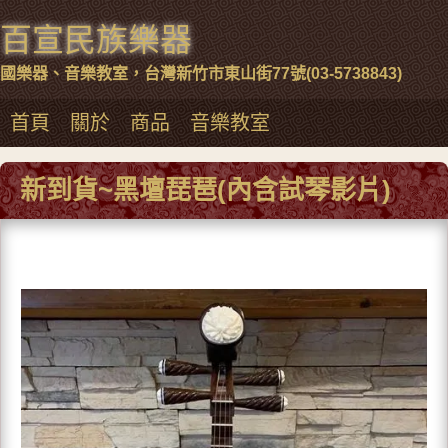
百宣民族樂器
國樂器、音樂教室，台灣新竹市東山街77號(03-5738843)
首頁
關於
商品
音樂教室
新到貨~黑壇琵琶(內含試琴影片)