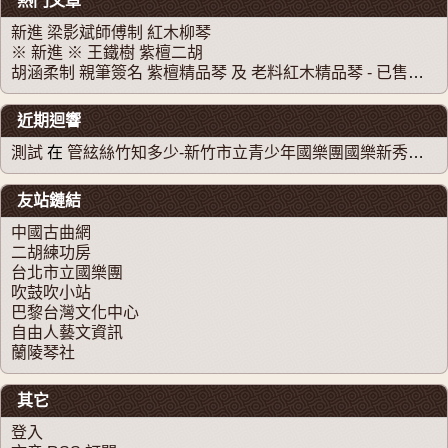
熱門文章
新進 梁影斌師傅制 紅木柳琴
※ 新進 ※ 王鐵樹 紫檀二胡
胡涵柔制 親筆簽名 紫檀精品琴 及 老料紅木精品琴 - 已售出。感謝大家支持！！！
近期迴響
測試
在
管絃絲竹知多少-新竹市立青少年國樂團國樂新秀系列音樂會
友站鏈結
中國古曲網
二胡練功房
台北市立國樂團
吹鼓吹小站
巴黎台灣文化中心
自由人藝文資訊
蘭陵琴社
其它
登入