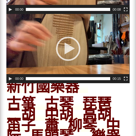
00:00
00:08
影
片
播
放
器
00:00
00:15
新竹國樂器
古箏 古琴 琵琶
二胡 中胡 高胡
笛子 蕭 柳琴 中