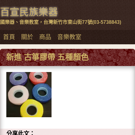
百宣民族樂器
國樂器、音樂教室，台灣新竹市東山街77號(03-5738843)
首頁
關於
商品
音樂教室
新進 古箏膠帶 五種顏色
分享此文：