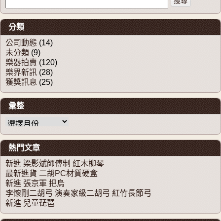
分類
公司動態
(14)
未分類
(9)
樂器拍賣
(120)
樂界新訊
(28)
獲獎訊息
(25)
彙整
彙整
熱門文章
新進 梁影斌師傅制 紅木柳琴
最新進貨 二胡PC材質硬盒
新進 張京軍 把烏
李懷剛二胡弓 演奏家級二胡弓 紅竹長節弓
新進 兒童琵琶