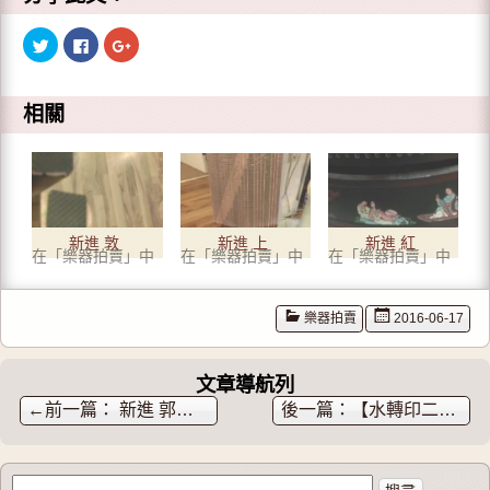
分
按
點
享
一
擊
到
下
分
T
以
享
w
分
到
i
享
G
相關
t
至
o
t
F
o
e
a
g
r
c
l
(
e
e
在
b
+
新
o
(
視
o
在
窗
k
新
中
(
視
新進 敦
新進 上
新進 紅
開
在
窗
在「樂器拍賣」中
在「樂器拍賣」中
在「樂器拍賣」中
啟
新
中
煌古箏
海敦煌
木鑲貝
)
視
開
窗
啟
中
)
箏架
古箏 書
古箏 紅
開
樂器拍賣
2016-06-17
啟
法圖案
木刻畫
)
古箏
文章導航列
←
新進 郭傳貴 特級笛膜
【水轉印二胡ABS盒】
搜尋關於：