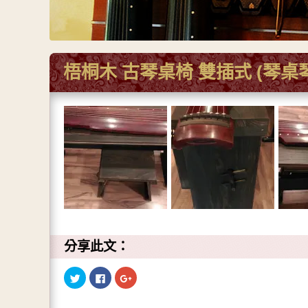
梧桐木 古琴桌椅 雙插式 (琴桌
分享此文：
分
按
點
享
一
擊
到
下
分
T
以
享