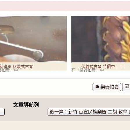
新進※ 伏羲式古琴
伏羲式古琴 特價中！！！
器拍賣」中
在「樂器拍賣」中
一床。）
樂器拍賣
文章導航列
新竹 百宣民族樂器 二胡 教學 團體班 開