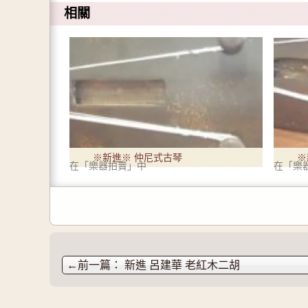
w
分
到
i
享
G
相關
t
至
o
t
F
o
e
a
g
r
c
l
(
e
e
在
b
+
新
o
(
視
o
在
窗
k
新
中
(
視
開
在
窗
啟
新
中
)
視
開
窗
啟
中
)
開
啟
)
※新進※ 仲尼式古琴
※
在「樂器拍賣」中
在「樂
←
新進 呂建華 老紅木二胡