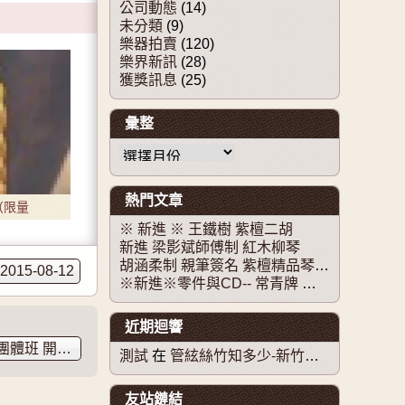
公司動態
(14)
未分類
(9)
樂器拍賣
(120)
樂界新訊
(28)
獲獎訊息
(25)
彙整
彙整
熱門文章
（限量
※ 新進 ※ 王鐵樹 紫檀二胡
新進 梁影斌師傅制 紅木柳琴
胡涵柔制 親筆簽名 紫檀精品琴 及 老料紅木精品琴 - 已售出。感謝大家支持！！！
2015-08-12
※新進※零件與CD-- 常青牌 王國潼監製二胡套弦與二胡銀弦
近期迴響
始報名!!!!
→
測試
在
管絃絲竹知多少-新竹市立青少年國樂團國樂新秀系列音樂會
友站鏈結