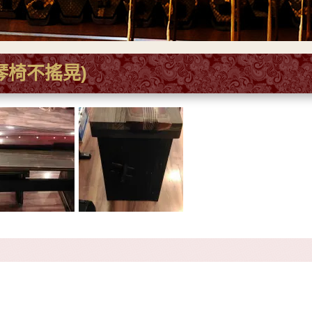
琴椅不搖晃)