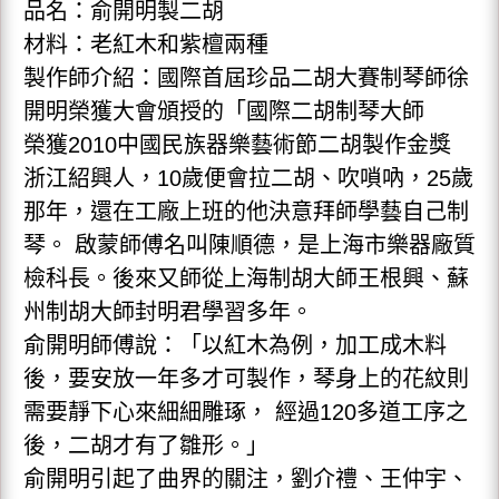
品名：俞開明製二胡
材料：老紅木和紫檀兩種
製作師介紹：國際首屆珍品二胡大賽制琴師徐
開明榮獲大會頒授的「國際二胡制琴大師
榮獲2010中國民族器樂藝術節二胡製作金獎
浙江紹興人，10歲便會拉二胡、吹嗩吶，25歲
那年，還在工廠上班的他決意拜師學藝自己制
琴。 啟蒙師傅名叫陳順德，是上海市樂器廠質
檢科長。後來又師從上海制胡大師王根興、蘇
州制胡大師封明君學習多年。
俞開明師傅說：「以紅木為例，加工成木料
後，要安放一年多才可製作，琴身上的花紋則
需要靜下心來細細雕琢， 經過120多道工序之
後，二胡才有了雛形。」
俞開明引起了曲界的關注，劉介禮、王仲宇、