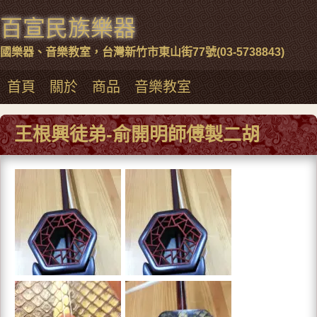
百宣民族樂器
國樂器、音樂教室，台灣新竹市東山街77號(03-5738843)
首頁
關於
商品
音樂教室
王根興徒弟-俞開明師傅製二胡