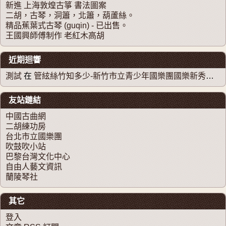
新進 上海敦煌古箏 書法圖案
二胡，古琴，洞簫，北簫，葫蘆絲。
精品蕉葉式古琴 (guqin) - 已出售。
王國興師傅制作 老紅木高胡
近期迴響
測試
在
管絃絲竹知多少-新竹市立青少年國樂團國樂新秀系列音樂會
友站鏈結
中國古曲網
二胡練功房
台北市立國樂團
吹鼓吹小站
巴黎台灣文化中心
自由人藝文資訊
蘭陵琴社
其它
登入