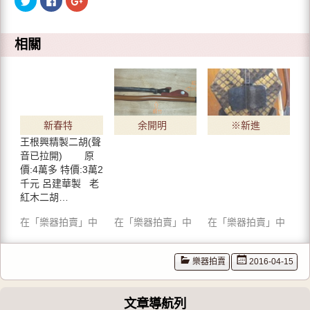
享
一
擊
到
下
分
T
以
享
w
分
到
i
享
G
相關
t
至
o
t
F
o
e
a
g
r
c
l
(
e
e
在
b
+
新
o
(
視
o
在
窗
k
新
中
(
視
新春特
余開明
※新進
開
在
窗
啟
新
中
王根興精製二胡(聲
賣 二胡
師傅製
※ 胡涵
)
視
開
窗
啟
音已拉開) 原
中
)
名家精
箭竹二
柔師傅
價:4萬多 特價:3萬2
開
啟
千元 呂建華製 老
品
胡弓
制 老紅
)
紅木二胡…
木二胡 -
在「樂器拍賣」中
在「樂器拍賣」中
在「樂器拍賣」中
已出售
樂器拍賣
2016-04-15
文章導航列