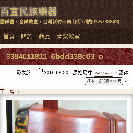
百宣民族樂器
國樂器、音樂教室，台灣新竹市東山街77號(03-5738843)
首頁
關於
商品
音樂教室
3384011811_6bdd338c03_o
發表於
2016-09-30
，原始尺寸
，藝廊
640 × 480
。
紅木二胡 特價3000元
下一篇 →