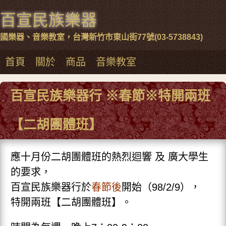
百宣民族樂器
國樂器、音樂教室，台灣新竹市東山街77號(03-5738843)
首頁
關於
商品
音樂教室
百宣民族樂器行 ※春節※特開兩班
【二胡團體班】
應十月份二胡團體班的熱烈迴響 及 廣大學生
的要求，
百宣民族樂器行於
春節後
開始（98/2/9），
特開兩班【二胡團體班】。