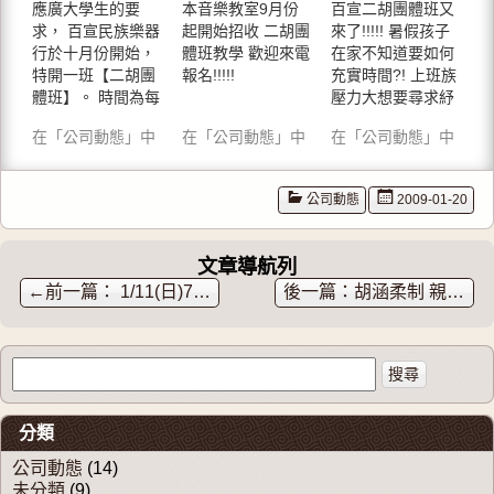
在
b
+
應廣大學生的要
本音樂教室9月份
百宣二胡團體班又
新
o
(
族樂器
宣民族
胡團體
視
o
在
求， 百宣民族樂器
起開始招收 二胡團
來了!!!!! 暑假孩子
窗
k
新
行於十
樂器 二
班-招生
中
(
視
行於十月份開始，
體班教學 歡迎來電
在家不知道要如何
開
在
窗
特開一班【二胡團
月份開
報名!!!!!
胡 教學
充實時間?! 上班族
中!!!!!!
啟
新
中
)
視
開
體班】。 時間為每
壓力大想要尋求紓
窗
啟
始，特
團體班
中
)
週五晚上7：00…
壓的方式…
開
在「公司動態」中
開一班
在「公司動態」中
開始報
在「公司動態」中
啟
)
【二胡
名!!!!
團體
公司動態
2009-01-20
班】
文章導航列
←
1/11(日)7:30PM 《鍾佩玲、陳麗晶琵琶二重奏》
胡涵柔制 親筆簽名 紫檀精品琴 及 老料紅木精品琴 – 已售出。感謝大家支持！！！
搜尋關於：
分類
公司動態
(14)
未分類
(9)