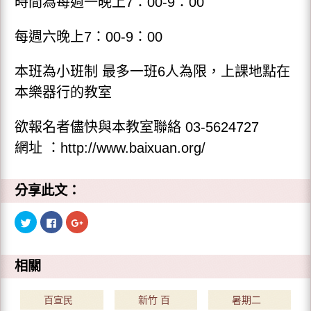
時間為每週一晚上7：00-9：00
每週六晚上7：00-9：00
本班為小班制 最多一班6人為限，上課地點在
本樂器行的教室
欲報名者儘快與本教室聯絡 03-5624727
網址 ：http://www.baixuan.org/
分享此文：
分
按
點
享
一
擊
到
下
分
T
以
享
w
分
到
i
享
G
相關
t
至
o
t
F
o
e
a
g
r
c
l
百宣民
新竹 百
暑期二
(
e
e