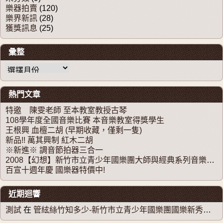
樂器拍賣
(120)
樂界新訊
(28)
獲獎訊息
(25)
彙整
彙整
熱門文章
特邀 陳雯老師 至本教室教授古琴
108學年度全國音樂比賽 本音樂教室得獎學生
王根興 血檀二胡 (早期收藏，僅剩一隻)
新品!! 萬其興制 紅木二胡
※新進※ 調音節拍器三合一
2008【幻想】新竹市立青少年國樂團大師與經典系列音樂會四
百宣十週年慶 國樂器特價中!
近期迴響
測試
在
管絃絲竹知多少-新竹市立青少年國樂團國樂新秀系列音樂會