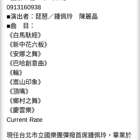
0913160938
■演出者：琵琶／鍾佩玲 陳麗晶
■曲 目：
《白馬馱經》
《新中花六板》
《安娜之舞》
《巴哈創意曲》
《輪》
《嵩山印象》
《頂嘴》
《鄉村之舞》
《慶雲樂》
Current Rate
現任台北市立國樂團彈撥首席鍾佩玲，畢業於