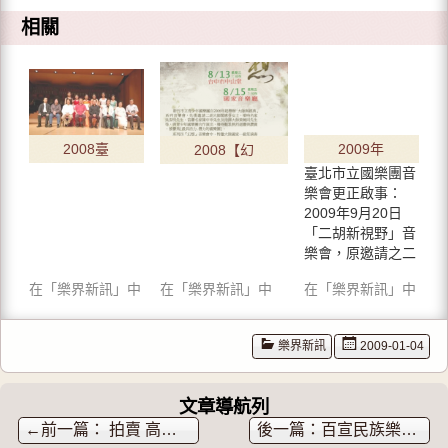
w
分
到
i
享
G
相關
t
至
o
t
F
o
e
a
g
r
c
l
(
e
e
在
b
+
新
o
(
視
o
在
窗
k
新
中
(
視
2008臺
2009年
2008【幻
開
在
窗
啟
新
中
臺北市立國樂團音
)
視
開
北市民
9月20
想】新竹
窗
啟
樂會更正啟事：
中
)
族器樂
日「二
市立青少
開
2009年9月20日
啟
大賽~
「二胡新視野」音
胡新視
年國樂團
)
樂會，原邀請之二
二胡決
野」音
大師與經
胡演奏家馬向華
賽公佈
在「樂界新訊」中
在「樂界新訊」中
在「樂界新訊」中
樂會
典系列音
因…
比賽結
樂會四
果
樂界新訊
2009-01-04
文章導航列
←
拍賣 高級二胡弓（加長）特價：500元 限量10把
百宣民族樂器行 ※春節※特開兩班【二胡團體班】