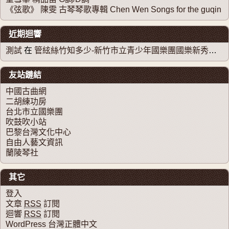
《弦歌》 陳雯 古琴琴歌專輯 Chen Wen Songs for the guqin
近期迴響
測試
在
管絃絲竹知多少-新竹市立青少年國樂團國樂新秀系列音樂會
友站鏈結
中國古曲網
二胡練功房
台北市立國樂團
吹鼓吹小站
巴黎台灣文化中心
自由人藝文資訊
蘭陵琴社
其它
登入
文章
RSS
訂閱
迴響
RSS
訂閱
WordPress 台灣正體中文