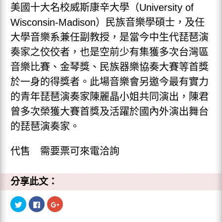
美國十大名校威斯康辛大學（University of
Wisconsin-Madison）民族音樂學碩士，及任
大學音樂系兼任副教授，是當今中生代琵琶演
奏家之佼佼者，也是空前少有集獲多次台灣區
音樂比賽、金琴獎、民族器樂協奏大賽等首獎
於一身的得獎者。此場音樂會另邀今最有實力
的青年琵琶演奏家陳麗晶小姐共同演出，陳君
曾多次榮獲大賽首獎及活躍於國內外演出舞台
的琵琶演奏家。
代售 需要票可來電洽詢
分享此文：
分
按
點
享
一
擊
到
下
分
T
以
享