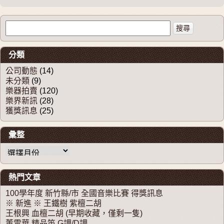
搜尋關於：
分類
公司動態
(14)
未分類
(9)
樂器拍賣
(120)
樂界新訊
(28)
獲獎訊息
(25)
彙整
彙整
熱門文章
100學年度 新竹縣/市 全國音樂比賽 得獎訊息
※ 新進 ※ 王鐵樹 紫檀二胡
王根興 血檀二胡 (早期收藏，僅剩一隻)
董雪華 精品笛 G調/D調