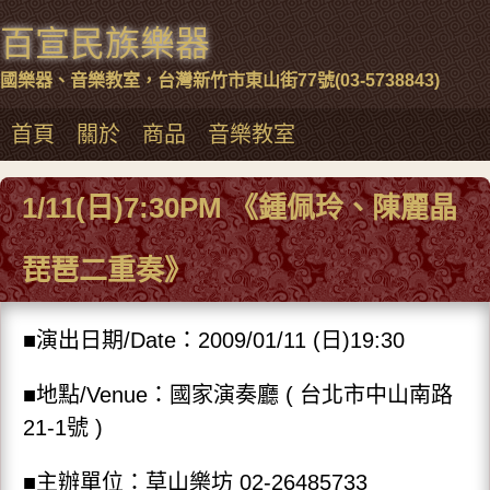
百宣民族樂器
國樂器、音樂教室，台灣新竹市東山街77號(03-5738843)
首頁
關於
商品
音樂教室
1/11(日)7:30PM 《鍾佩玲、陳麗晶
琵琶二重奏》
■演出日期/Date：2009/01/11 (日)19:30
■
地點/Venue：國家演奏廳 ( 台北市中山南路
21-1號 )
■主辦單位：草山樂坊 02-26485733