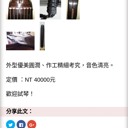
外型優美圓潤、作工精細考究，音色清亮。
定價 ：NT 40000元
歡迎試琴！
分享此文：
分
按
點
享
一
擊