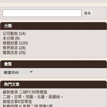
搜尋關於：
分類
公司動態
(14)
未分類
(9)
樂器拍賣
(120)
樂界新訊
(28)
獲獎訊息
(25)
彙整
彙整
熱門文章
最新進貨 二胡PC材質硬盒
二胡，古琴，洞簫，北簫，葫蘆絲。
敦煌古箏B型琴弦
新春特價 !!! 紫檀二胡 限量1把