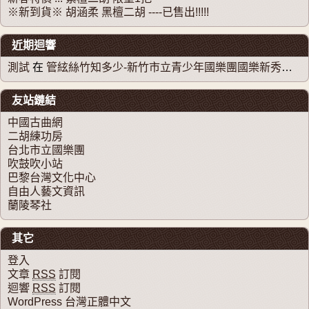
※新到貨※ 胡涵柔 黑檀二胡 ----已售出!!!!!
近期迴響
測試
在
管絃絲竹知多少-新竹市立青少年國樂團國樂新秀系列音樂會
友站鏈結
中國古曲網
二胡練功房
台北市立國樂團
吹鼓吹小站
巴黎台灣文化中心
自由人藝文資訊
蘭陵琴社
其它
登入
文章
RSS
訂閱
迴響
RSS
訂閱
WordPress 台灣正體中文