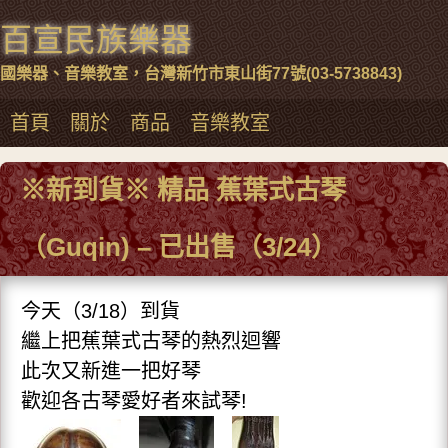
百宣民族樂器
國樂器、音樂教室，台灣新竹市東山街77號(03-5738843)
首頁
關於
商品
音樂教室
※新到貨※ 精品 蕉葉式古琴
（Guqin) – 已出售（3/24）
今天（3/18）到貨
繼上把蕉葉式古琴的熱烈迴響
此次又新進一把好琴
歡迎各古琴愛好者來試琴!