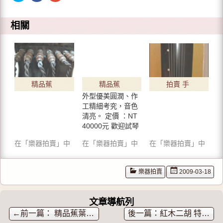
到
下
分
T
以
享
w
分
到
i
享
G
相關
t
至
o
t
F
o
e
a
g
r
c
l
(
e
e
在
b
+
新
o
(
視
o
在
窗
k
新
中
(
視
精品蕉
精品蕉
拍賣 手
開
在
窗
啟
新
中
外型優美圓潤、作
葉式古
葉式古
工仿古
)
視
開
窗
啟
工精細考究，音色
中
)
琴
琴
古琴*2
清亮。 定價 ：NT
開
啟
(guqin)-
40000元 歡迎試琴
(guqin)
)
兩把都
- 已出
在「樂器拍賣」中
在「樂器拍賣」中
在「樂器拍賣」中
售出，
售。
歡迎訂
樂器拍賣
2009-03-18
購！
文章導航列
←
精品蕉葉式古琴 (guqin) – 已出售。
紅木二胡 特價3000元