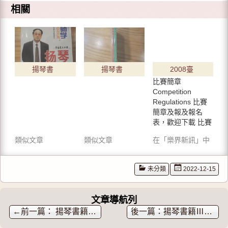
i
享
G
相關
t
至
o
t
F
o
e
a
g
r
c
l
(
e
e
在
b
+
新
o
(
視
o
在
窗
k
新
中
(
視
揚琴書
揚琴書
2008臺
開
在
窗
啟
新
中
比賽簡章
籍
籍【揚
北市民
)
視
開
窗
啟
Competition
中
)
Ⅲ【跟
琴考級
族器樂
Regulations 比賽
開
啟
名師學
曲集】
簡章及報及報名
大賽~二
)
表，歡迎下載 比賽
揚琴 學
【揚琴
胡比賽
日期與地…
類似文章
類似文章
在「樂界新訊」中
揚琴三
必學教
簡章，
十課】
程】
歡迎下
【揚琴
【盤
載
未分類
2022-12-15
曲集】
古】
【揚琴
文章導航列
←
揚琴書籍【揚琴考級曲集】【揚琴必學教程】【盤古】
揚琴書籍Ⅲ【跟名師學揚琴 學揚琴三十課】【揚琴曲集】【揚琴曲選1949-1979】
曲選
1949-