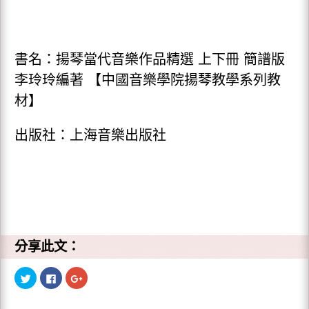
書名：揚琴當代音樂作品精選 上下冊 簡譜版
李玲玲編著 【中國音樂學院揚琴教學系列教
材】
出版社：上海音樂出版社
分享此文：
分
按
點
享
一
擊
到
下
分
T
以
享
w
分
到