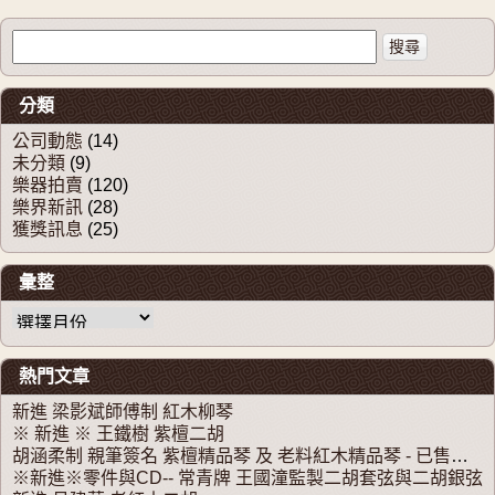
1979】
搜尋關於：
分類
公司動態
(14)
未分類
(9)
樂器拍賣
(120)
樂界新訊
(28)
獲獎訊息
(25)
彙整
彙整
熱門文章
新進 梁影斌師傅制 紅木柳琴
※ 新進 ※ 王鐵樹 紫檀二胡
胡涵柔制 親筆簽名 紫檀精品琴 及 老料紅木精品琴 - 已售出。感謝大家支持！！！
※新進※零件與CD-- 常青牌 王國潼監製二胡套弦與二胡銀弦