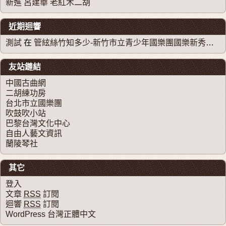
新進 呂建華 老紅木二胡
近期迴響
測試
在
管絃絲竹知多少-新竹市立青少年國樂團國樂新秀系列音樂會
友站鏈結
中國古曲網
二胡練功房
台北市立國樂團
吹鼓吹小站
巴黎台灣文化中心
自由人藝文資訊
蘭陵琴社
其它
登入
文章
RSS
訂閱
迴響
RSS
訂閱
WordPress 台灣正體中文