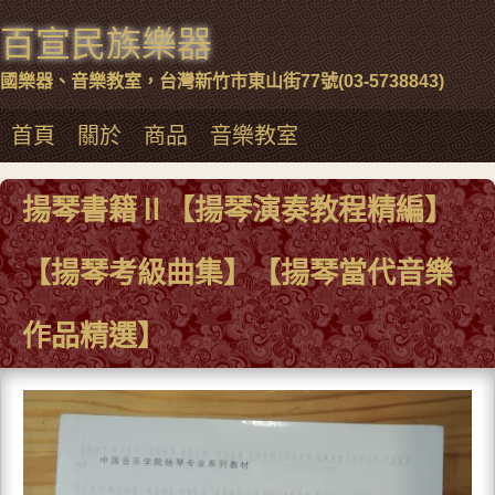
百宣民族樂器
國樂器、音樂教室，台灣新竹市東山街77號(03-5738843)
首頁
關於
商品
音樂教室
揚琴書籍Ⅱ【揚琴演奏教程精編】
【揚琴考級曲集】【揚琴當代音樂
作品精選】