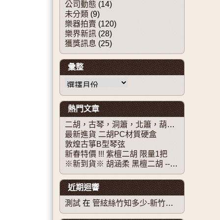
公司動態
(14)
未分類
(9)
樂器拍賣
(120)
樂界新訊
(28)
獲獎訊息
(25)
彙整
彙整
熱門文章
二胡，古琴，洞簫，北簫，葫蘆絲。
最新進貨 二胡PC材質硬盒
敦煌古箏B型琴弦
新春特價 !!! 紫檀二胡 限量1把
※新到貨※ 胡涵柔 黑檀二胡 ----已售出!!!!!
近期迴響
測試
在
管絃絲竹知多少-新竹市立青少年國樂團國樂新秀系列音樂會