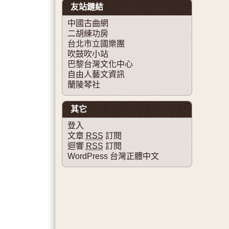
友站鏈結
中國古曲網
二胡練功房
台北市立國樂團
吹鼓吹小站
巴黎台灣文化中心
自由人藝文資訊
蘭陵琴社
其它
登入
文章
RSS
訂閱
迴響
RSS
訂閱
WordPress 台灣正體中文